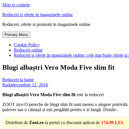
Skip to content
Reduceri si oferte in magazinele online
Reduceri, oferte si promotii in magazinele online
Primary Menu
Cookie Policy
Reduceri online
Reduceri si oferte in magazinele online: cele mai bune oferte si 
Blugi albaștri Vero Moda Five slim fit
Reduceri la haine
Radu
decembrie 12, 2016
Blugi albaștri Vero Moda Five slim fit
este la reduceri
ZOOT zice:O pereche de blugi slim fit sunt mereu o alegere potrivită. Uș
pulover sau o cămașă și ești pregătită pentru o zi lungă. Detalii:-
Distribuit de
Zoot.ro
la pretul cu discount aplicat de
174.99 LEI
.