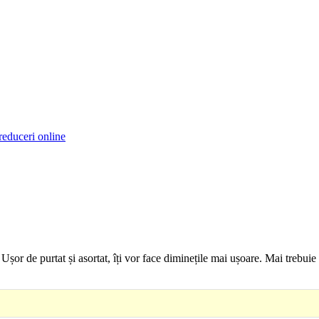
reduceri online
or de purtat și asortat, îți vor face diminețile mai ușoare. Mai trebuie d