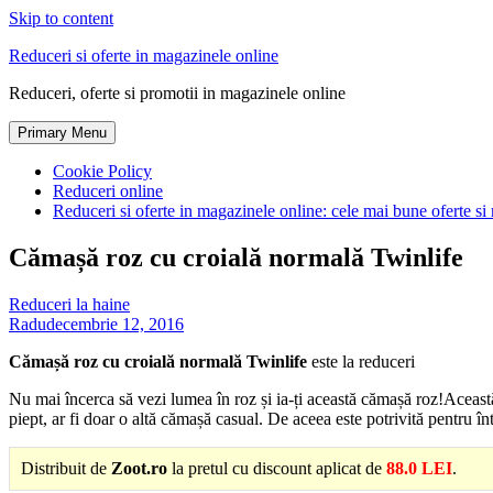
Skip to content
Reduceri si oferte in magazinele online
Reduceri, oferte si promotii in magazinele online
Primary Menu
Cookie Policy
Reduceri online
Reduceri si oferte in magazinele online: cele mai bune oferte si 
Cămașă roz cu croială normală Twinlife
Reduceri la haine
Radu
decembrie 12, 2016
Cămașă roz cu croială normală Twinlife
este la reduceri
Nu mai încerca să vezi lumea în roz și ia-ți această cămașă roz!Aceast
piept, ar fi doar o altă cămașă casual. De aceea este potrivită pentru în
Distribuit de
Zoot.ro
la pretul cu discount aplicat de
88.0 LEI
.