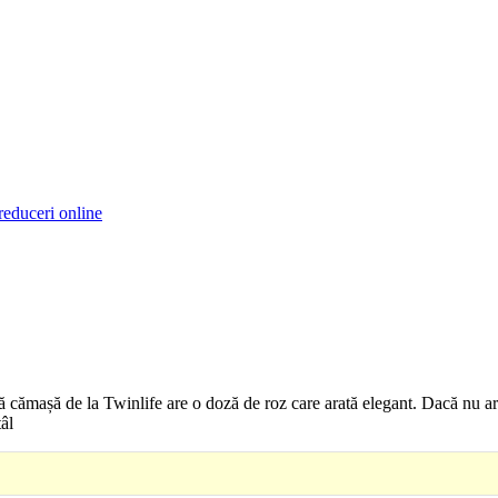
reduceri online
ă cămașă de la Twinlife are o doză de roz care arată elegant. Dacă nu a
tâl