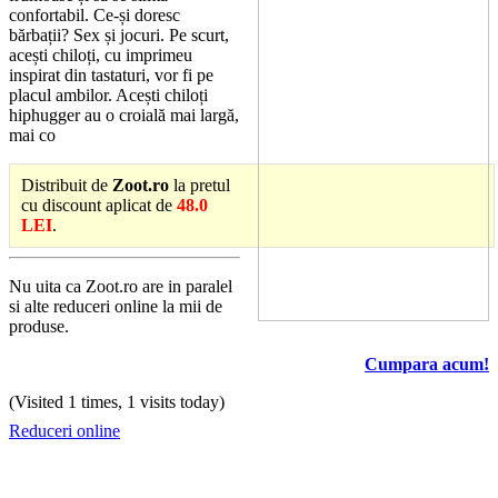
confortabil. Ce-și doresc
bărbații? Sex și jocuri. Pe scurt,
acești chiloți, cu imprimeu
inspirat din tastaturi, vor fi pe
placul ambilor. Acești chiloți
hiphugger au o croială mai largă,
mai co
Distribuit de
Zoot.ro
la pretul
cu discount aplicat de
48.0
LEI
.
Nu uita ca Zoot.ro are in paralel
si alte reduceri online la mii de
produse.
Cumpara acum!
(Visited 1 times, 1 visits today)
Reduceri online