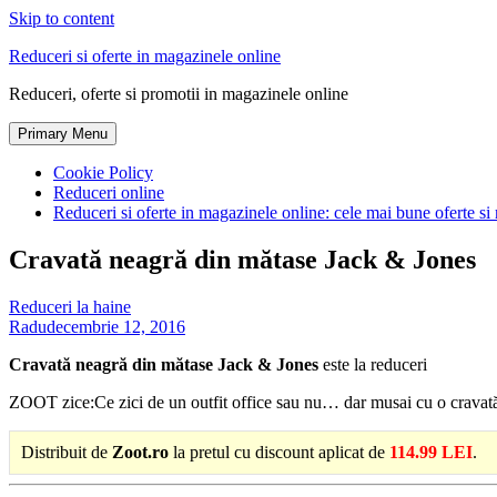
Skip to content
Reduceri si oferte in magazinele online
Reduceri, oferte si promotii in magazinele online
Primary Menu
Cookie Policy
Reduceri online
Reduceri si oferte in magazinele online: cele mai bune oferte si 
Cravată neagră din mătase Jack & Jones
Reduceri la haine
Radu
decembrie 12, 2016
Cravată neagră din mătase Jack & Jones
este la reduceri
ZOOT zice:Ce zici de un outfit office sau nu… dar musai cu o cravat
Distribuit de
Zoot.ro
la pretul cu discount aplicat de
114.99 LEI
.