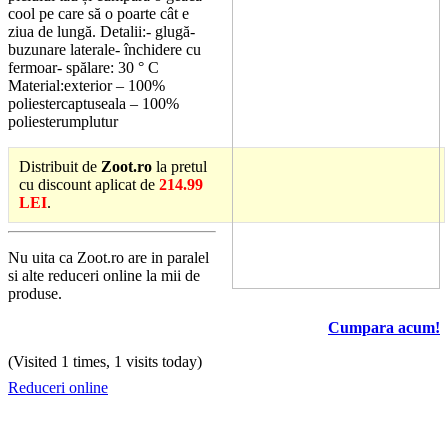
cool pe care să o poarte cât e
ziua de lungă. Detalii:- glugă-
buzunare laterale- închidere cu
fermoar- spălare: 30 ° C
Material:exterior – 100%
poliestercaptuseala – 100%
poliesterumplutur
Distribuit de
Zoot.ro
la pretul
cu discount aplicat de
214.99
LEI
.
Nu uita ca Zoot.ro are in paralel
si alte reduceri online la mii de
produse.
Cumpara acum!
(Visited 1 times, 1 visits today)
Reduceri online