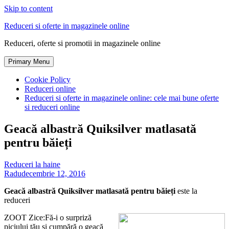
Skip to content
Reduceri si oferte in magazinele online
Reduceri, oferte si promotii in magazinele online
Primary Menu
Cookie Policy
Reduceri online
Reduceri si oferte in magazinele online: cele mai bune oferte
si reduceri online
Geacă albastră Quiksilver matlasată
pentru băieți
Reduceri la haine
Radu
decembrie 12, 2016
Geacă albastră Quiksilver matlasată pentru băieți
este la
reduceri
ZOOT Zice:Fă-i o surpriză
piciului tău și cumpără o geacă