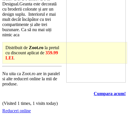
Desigual.Geanta este decorată
cu broderii colorate și are un
design suplu. Interiorul e mai
mult decât încăpâtor cu trei
compartimente și alte trei
buzunare. Ca să nu mai uiți
nimic aca
Distribuit de
Zoot.ro
la pretul
cu discount aplicat de
359.99
LEI
.
Nu uita ca Zoot.ro are in paralel
si alte reduceri online la mii de
produse.
Cumpara acum!
(Visited 1 times, 1 visits today)
Reduceri online