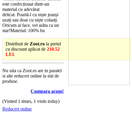
este confecționat dintr-un
material cu adevărat
delicat. Poartă-l cu niște jeanși
uzați sau doar cu niște colanți.
Oricum ai face, vei arăta ca un
star!Material: 100% bu
Distribuit de
Zoot.ro
la pretul
cu discount aplicat de
210.52
LEI
.
Nu uita ca Zoot.ro are in paralel
si alte reduceri online la mii de
produse.
Cumpara acum!
(Visited 1 times, 1 visits today)
Reduceri online