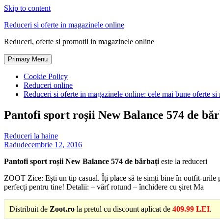
Skip to content
Reduceri si oferte in magazinele online
Reduceri, oferte si promotii in magazinele online
Primary Menu
Cookie Policy
Reduceri online
Reduceri si oferte in magazinele online: cele mai bune oferte si 
Pantofi sport roșii New Balance 574 de băr
Reduceri la haine
Radu
decembrie 12, 2016
Pantofi sport roșii New Balance 574 de bărbați
este la reduceri
ZOOT Zice: Ești un tip casual. Îți place să te simți bine în outfit-uril
perfecți pentru tine! Detalii: – vârf rotund – închidere cu șiret Ma
Distribuit de
Zoot.ro
la pretul cu discount aplicat de
409.99 LEI
.