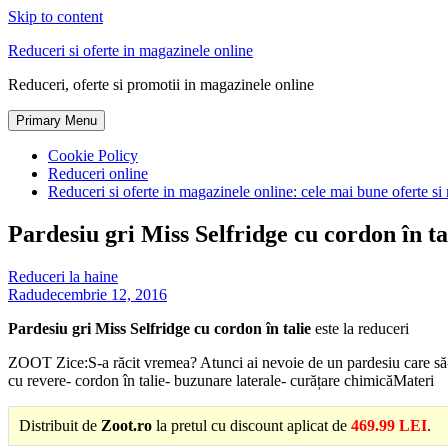
Skip to content
Reduceri si oferte in magazinele online
Reduceri, oferte si promotii in magazinele online
Primary Menu
Cookie Policy
Reduceri online
Reduceri si oferte in magazinele online: cele mai bune oferte si 
Pardesiu gri Miss Selfridge cu cordon în ta
Reduceri la haine
Radu
decembrie 12, 2016
Pardesiu gri Miss Selfridge cu cordon în talie
este la reduceri
ZOOT Zice:S-a răcit vremea? Atunci ai nevoie de un pardesiu care să-ți 
cu revere- cordon în talie- buzunare laterale- curățare chimicăMateri
Distribuit de
Zoot.ro
la pretul cu discount aplicat de
469.99 LEI
.