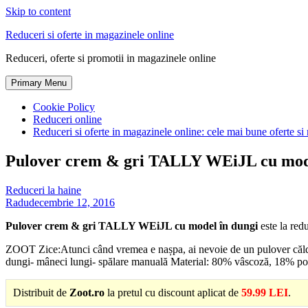
Skip to content
Reduceri si oferte in magazinele online
Reduceri, oferte si promotii in magazinele online
Primary Menu
Cookie Policy
Reduceri online
Reduceri si oferte in magazinele online: cele mai bune oferte si 
Pulover crem & gri TALLY WEiJL cu mode
Reduceri la haine
Radu
decembrie 12, 2016
Pulover crem & gri TALLY WEiJL cu model în dungi
este la red
ZOOT Zice:Atunci când vremea e nașpa, ai nevoie de un pulover căldu
dungi- mâneci lungi- spălare manuală Material: 80% vâscoză, 18% poli
Distribuit de
Zoot.ro
la pretul cu discount aplicat de
59.99 LEI
.