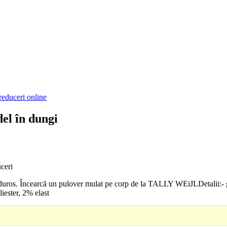
reduceri online
l în dungi
uceri
ros. Încearcă un pulover mulat pe corp de la TALLY WEiJLDetalii:- gu
ester, 2% elast