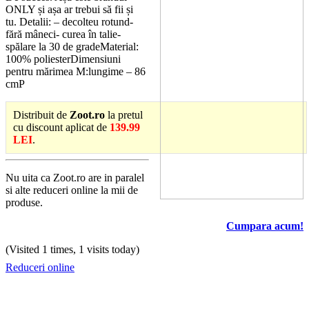
ONLY și așa ar trebui să fii și
tu. Detalii: – decolteu rotund-
fără mâneci- curea în talie-
spălare la 30 de gradeMaterial:
100% poliesterDimensiuni
pentru mărimea M:lungime – 86
cmP
Distribuit de
Zoot.ro
la pretul
cu discount aplicat de
139.99
LEI
.
Nu uita ca Zoot.ro are in paralel
si alte reduceri online la mii de
produse.
Cumpara acum!
(Visited 1 times, 1 visits today)
Reduceri online