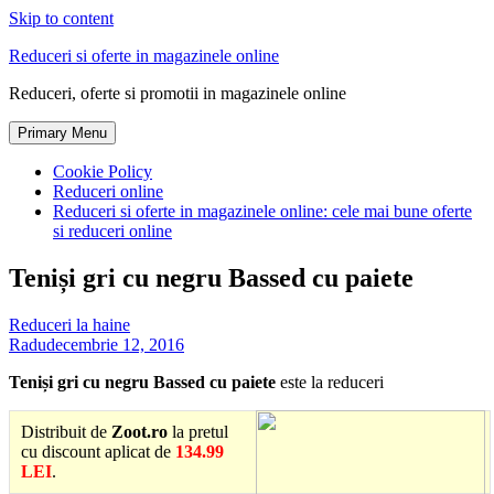
Skip to content
Reduceri si oferte in magazinele online
Reduceri, oferte si promotii in magazinele online
Primary Menu
Cookie Policy
Reduceri online
Reduceri si oferte in magazinele online: cele mai bune oferte
si reduceri online
Teniși gri cu negru Bassed cu paiete
Reduceri la haine
Radu
decembrie 12, 2016
Teniși gri cu negru Bassed cu paiete
este la reduceri
Distribuit de
Zoot.ro
la pretul
cu discount aplicat de
134.99
LEI
.