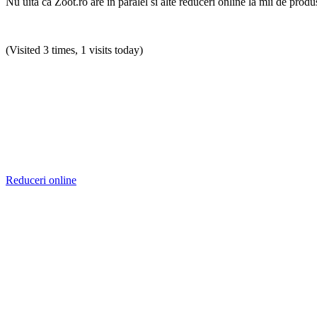
Nu uita ca Zoot.ro are in paralel si alte reduceri online la mii de produ
(Visited 3 times, 1 visits today)
Reduceri online