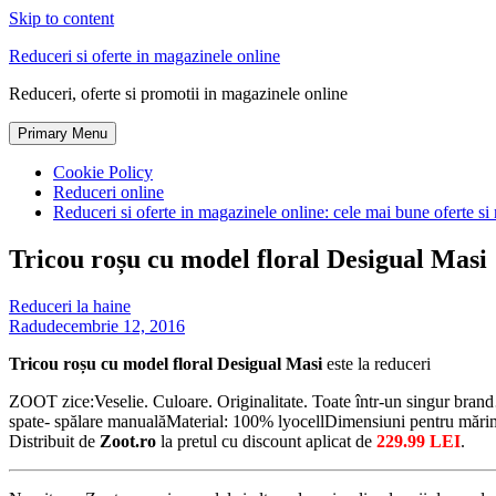
Skip to content
Reduceri si oferte in magazinele online
Reduceri, oferte si promotii in magazinele online
Primary Menu
Cookie Policy
Reduceri online
Reduceri si oferte in magazinele online: cele mai bune oferte si 
Tricou roșu cu model floral Desigual Masi
Reduceri la haine
Radu
decembrie 12, 2016
Tricou roșu cu model floral Desigual Masi
este la reduceri
ZOOT zice:Veselie. Culoare. Originalitate. Toate într-un singur brand
spate- spălare manualăMaterial: 100% lyocellDimensiuni pentru măr
Distribuit de
Zoot.ro
la pretul cu discount aplicat de
229.99 LEI
.