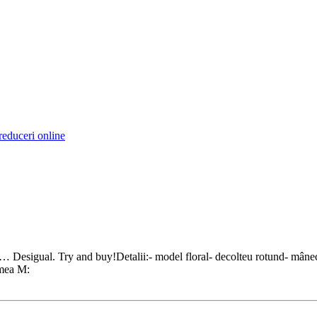
reduceri online
… Desigual. Try and buy!Detalii:- model floral- decolteu rotund- mânec
imea M: