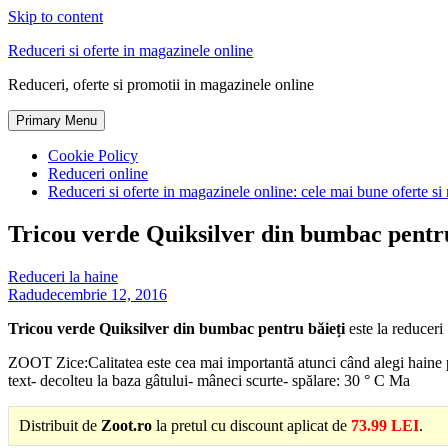
Skip to content
Reduceri si oferte in magazinele online
Reduceri, oferte si promotii in magazinele online
Primary Menu
Cookie Policy
Reduceri online
Reduceri si oferte in magazinele online: cele mai bune oferte si 
Tricou verde Quiksilver din bumbac pentru
Reduceri la haine
Radu
decembrie 12, 2016
Tricou verde Quiksilver din bumbac pentru băieți
este la reduceri
ZOOT Zice:Calitatea este cea mai importantă atunci când alegi haine pen
text- decolteu la baza gâtului- mâneci scurte- spălare: 30 ° C Ma
Distribuit de
Zoot.ro
la pretul cu discount aplicat de
73.99 LEI
.