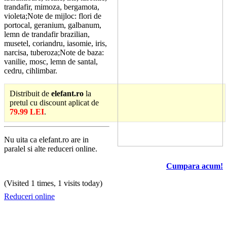
trandafir, mimoza, bergamota,
violeta;Note de mijloc: flori de
portocal, geranium, galbanum,
lemn de trandafir brazilian,
musetel, coriandru, iasomie, iris,
narcisa, tuberoza;Note de baza:
vanilie, mosc, lemn de santal,
cedru, cihlimbar.
Distribuit de
elefant.ro
la
pretul cu discount aplicat de
79.99 LEI
.
Nu uita ca elefant.ro are in
paralel si alte reduceri online.
Cumpara acum!
(Visited 1 times, 1 visits today)
Reduceri online