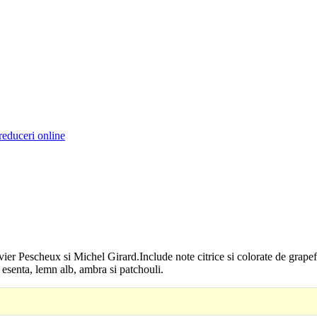
reduceri online
ier Pescheux si Michel Girard.Include note citrice si colorate de grapefru
 esenta, lemn alb, ambra si patchouli.