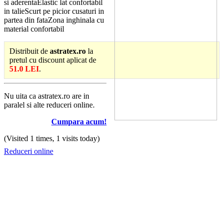
si aderentaElastic lat confortabil
in talieScurt pe picior cusaturi in
partea din fataZona inghinala cu
material confortabil
Distribuit de
astratex.ro
la
pretul cu discount aplicat de
51.0 LEI
.
Nu uita ca astratex.ro are in
paralel si alte reduceri online.
Cumpara acum!
(Visited 1 times, 1 visits today)
Reduceri online