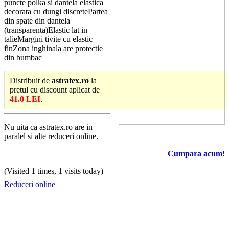
puncte polka si dantela elastica
decorata cu dungi discretePartea
din spate din dantela
(transparenta)Elastic lat in
talieMargini tivite cu elastic
finZona inghinala are protectie
din bumbac
Distribuit de
astratex.ro
la
pretul cu discount aplicat de
41.0 LEI
.
Nu uita ca astratex.ro are in
paralel si alte reduceri online.
Cumpara acum!
(Visited 1 times, 1 visits today)
Reduceri online