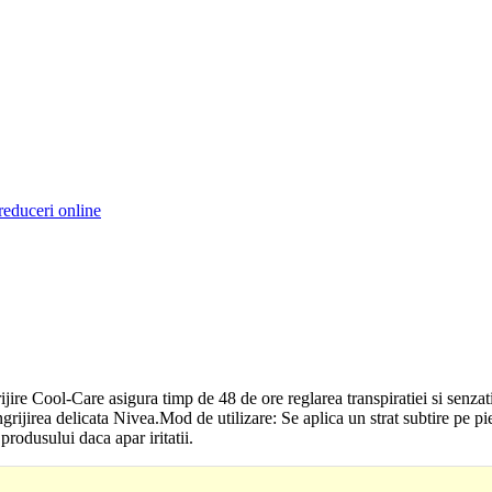
reduceri online
ire Cool-Care asigura timp de 48 de ore reglarea transpiratiei si senza
grijirea delicata Nivea.Mod de utilizare: Se aplica un strat subtire pe p
produsului daca apar iritatii.