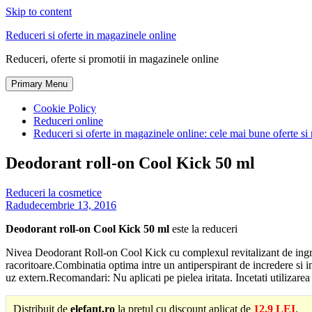
Skip to content
Reduceri si oferte in magazinele online
Reduceri, oferte si promotii in magazinele online
Primary Menu
Cookie Policy
Reduceri online
Reduceri si oferte in magazinele online: cele mai bune oferte si 
Deodorant roll-on Cool Kick 50 ml
Reduceri la cosmetice
Radu
decembrie 13, 2016
Deodorant roll-on Cool Kick 50 ml
este la reduceri
Nivea Deodorant Roll-on Cool Kick cu complexul revitalizant de ingrij
racoritoare.Combinatia optima intre un antiperspirant de incredere si in
uz extern.Recomandari: Nu aplicati pe pielea iritata. Incetati utilizarea 
Distribuit de
elefant.ro
la pretul cu discount aplicat de
12.9 LEI
.