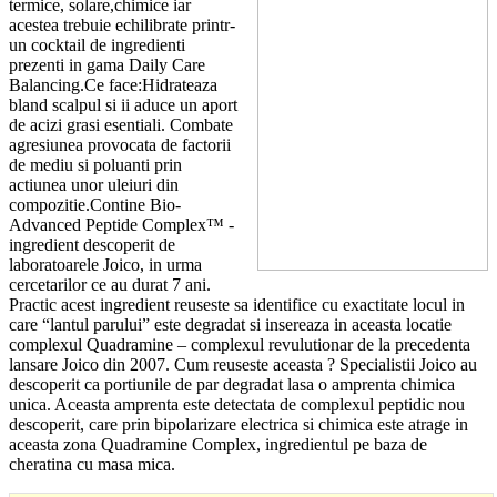
termice, solare,chimice iar
acestea trebuie echilibrate printr-
un cocktail de ingredienti
prezenti in gama Daily Care
Balancing.Ce face:Hidrateaza
bland scalpul si ii aduce un aport
de acizi grasi esentiali. Combate
agresiunea provocata de factorii
de mediu si poluanti prin
actiunea unor uleiuri din
compozitie.Contine Bio-
Advanced Peptide Complex™ -
ingredient descoperit de
laboratoarele Joico, in urma
cercetarilor ce au durat 7 ani.
Practic acest ingredient reuseste sa identifice cu exactitate locul in
care “lantul parului” este degradat si insereaza in aceasta locatie
complexul Quadramine – complexul revulutionar de la precedenta
lansare Joico din 2007. Cum reuseste aceasta ? Specialistii Joico au
descoperit ca portiunile de par degradat lasa o amprenta chimica
unica. Aceasta amprenta este detectata de complexul peptidic nou
descoperit, care prin bipolarizare electrica si chimica este atrage in
aceasta zona Quadramine Complex, ingredientul pe baza de
cheratina cu masa mica.