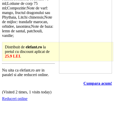
ml;Lotiune de corp 75
ml;Compozitie:Note de varf:
mango, fructul dragonului sau
Phythaia, Litchi chinensis;Note
de mijloc: trandafir marocan,
orhidee, iasomiea;Note de baza:
lemn de santal, patchouli,
vanilie;
Distribuit de
elefant.ro
la
pretul cu discount aplicat de
25.9 LEI
.
Nu uita ca elefant.ro are in
paralel si alte reduceri online.
Cumpara acum!
(Visited 2 times, 1 visits today)
Reduceri online