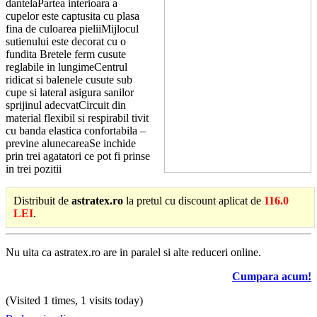
dantelaPartea interioara a
cupelor este captusita cu plasa
fina de culoarea pieliiMijlocul
sutienului este decorat cu o
fundita Bretele ferm cusute
reglabile in lungimeCentrul
ridicat si balenele cusute sub
cupe si lateral asigura sanilor
sprijinul adecvatCircuit din
material flexibil si respirabil tivit
cu banda elastica confortabila –
previne alunecareaSe inchide
prin trei agatatori ce pot fi prinse
in trei pozitii
Distribuit de
astratex.ro
la pretul cu discount aplicat de
116.0
LEI
.
Nu uita ca astratex.ro are in paralel si alte reduceri online.
Cumpara acum!
(Visited 1 times, 1 visits today)