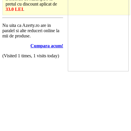
pretul cu discount aplicat de
33.0 LEI
.
Nu uita ca Azerty.ro are in
paralel si alte reduceri online la
mii de produse.
Cumpara acum!
(Visited 1 times, 1 visits today)