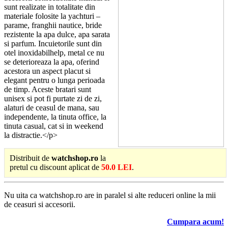
sunt realizate in totalitate din
materiale folosite la yachturi –
parame, franghii nautice, bride
rezistente la apa dulce, apa sarata
si parfum. Incuietorile sunt din
otel inoxidabilhelp, metal ce nu
se deterioreaza la apa, oferind
acestora un aspect placut si
elegant pentru o lunga perioada
de timp. Aceste bratari sunt
unisex si pot fi purtate zi de zi,
alaturi de ceasul de mana, sau
independente, la tinuta office, la
tinuta casual, cat si in weekend
la distractie.</p>
Distribuit de
watchshop.ro
la
pretul cu discount aplicat de
50.0 LEI
.
Nu uita ca watchshop.ro are in paralel si alte reduceri online la mii
de ceasuri si accesorii.
Cumpara acum!