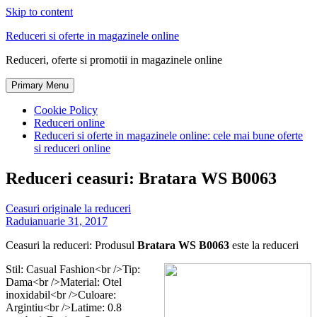
Skip to content
Reduceri si oferte in magazinele online
Reduceri, oferte si promotii in magazinele online
Primary Menu
Cookie Policy
Reduceri online
Reduceri si oferte in magazinele online: cele mai bune oferte
si reduceri online
Reduceri ceasuri: Bratara WS B0063
Ceasuri originale la reduceri
Radu
ianuarie 31, 2017
Ceasuri la reduceri: Produsul
Bratara WS B0063
este la reduceri
Stil: Casual Fashion<br />Tip:
Dama<br />Material: Otel
inoxidabil<br />Culoare:
Argintiu<br />Latime: 0.8