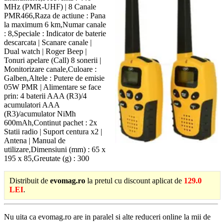
MHz (PMR-UHF) | 8 Canale
PMR466,Raza de actiune : Pana
la maximum 6 km,Numar canale
: 8,Speciale : Indicator de baterie
descarcata | Scanare canale |
Dual watch | Roger Beep |
Tonuri apelare (Call) 8 sonerii |
Monitorizare canale,Culoare :
Galben,Altele : Putere de emisie
05W PMR | Alimentare se face
prin: 4 baterii AAA (R3)/4
acumulatori AAA
(R3)/acumulator NiMh
600mAh,Continut pachet : 2x
Statii radio | Suport centura x2 |
Antena | Manual de
utilizare,Dimensiuni (mm) : 65 x
195 x 85,Greutate (g) : 300
Distribuit de
evomag.ro
la pretul cu discount aplicat de
129.0
LEI
.
Nu uita ca evomag.ro are in paralel si alte reduceri online la mii de