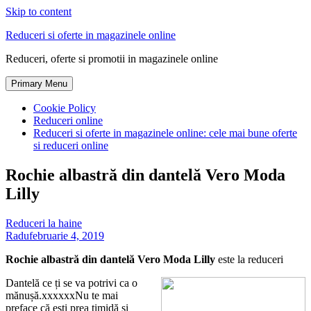
Skip to content
Reduceri si oferte in magazinele online
Reduceri, oferte si promotii in magazinele online
Primary Menu
Cookie Policy
Reduceri online
Reduceri si oferte in magazinele online: cele mai bune oferte
si reduceri online
Rochie albastră din dantelă Vero Moda
Lilly
Reduceri la haine
Radu
februarie 4, 2019
Rochie albastră din dantelă Vero Moda Lilly
este la reduceri
Dantelă ce ți se va potrivi ca o
mănușă.xxxxxxNu te mai
preface că ești prea timidă și