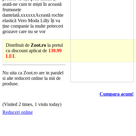
arată-ne cum te miști în această
frumusețe
dantelată.xxxxxxAceastă rochie
elastică Vero Moda Lilly îți va
ține companie la multe petreceri
grozave care nu se vor
Distribuit de
Zoot.ro
la pretul
cu discount aplicat de
139.99
LEI
.
Nu uita ca Zoot.ro are in paralel
si alte reduceri online la mii de
produse.
Cumpara acum!
(Visited 2 times, 1 visits today)
Reduceri online