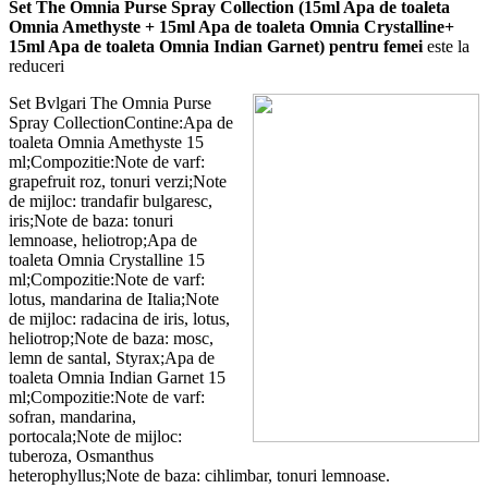
Set The Omnia Purse Spray Collection (15ml Apa de toaleta
Omnia Amethyste + 15ml Apa de toaleta Omnia Crystalline+
15ml Apa de toaleta Omnia Indian Garnet) pentru femei
este la
reduceri
Set Bvlgari The Omnia Purse
Spray CollectionContine:Apa de
toaleta Omnia Amethyste 15
ml;Compozitie:Note de varf:
grapefruit roz, tonuri verzi;Note
de mijloc: trandafir bulgaresc,
iris;Note de baza: tonuri
lemnoase, heliotrop;Apa de
toaleta Omnia Crystalline 15
ml;Compozitie:Note de varf:
lotus, mandarina de Italia;Note
de mijloc: radacina de iris, lotus,
heliotrop;Note de baza: mosc,
lemn de santal, Styrax;Apa de
toaleta Omnia Indian Garnet 15
ml;Compozitie:Note de varf:
sofran, mandarina,
portocala;Note de mijloc:
tuberoza, Osmanthus
heterophyllus;Note de baza: cihlimbar, tonuri lemnoase.