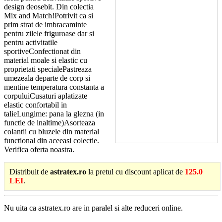
design deosebit. Din colectia
Mix and Match!Potrivit ca si
prim strat de imbracaminte
pentru zilele friguroase dar si
pentru activitatile
sportiveConfectionat din
material moale si elastic cu
proprietati specialePastreaza
umezeala departe de corp si
mentine temperatura constanta a
corpuluiCusaturi aplatizate
elastic confortabil in
talieLungime: pana la glezna (in
functie de inaltime)Asorteaza
colantii cu bluzele din material
functional din aceeasi colectie.
Verifica oferta noastra.
Distribuit de
astratex.ro
la pretul cu discount aplicat de
125.0
LEI
.
Nu uita ca astratex.ro are in paralel si alte reduceri online.