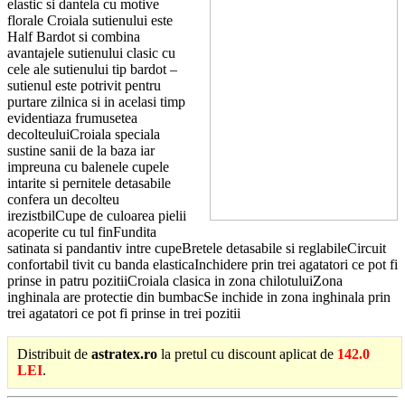
elastic si dantela cu motive
florale Croiala sutienului este
Half Bardot si combina
avantajele sutienului clasic cu
cele ale sutienului tip bardot –
sutienul este potrivit pentru
purtare zilnica si in acelasi timp
evidentiaza frumusetea
decolteuluiCroiala speciala
sustine sanii de la baza iar
impreuna cu balenele cupele
intarite si pernitele detasabile
confera un decolteu
irezistbilCupe de culoarea pielii
acoperite cu tul finFundita
satinata si pandantiv intre cupeBretele detasabile si reglabileCircuit
confortabil tivit cu banda elasticaInchidere prin trei agatatori ce pot fi
prinse in patru pozitiiCroiala clasica in zona chilotuluiZona
inghinala are protectie din bumbacSe inchide in zona inghinala prin
trei agatatori ce pot fi prinse in trei pozitii
Distribuit de
astratex.ro
la pretul cu discount aplicat de
142.0
LEI
.