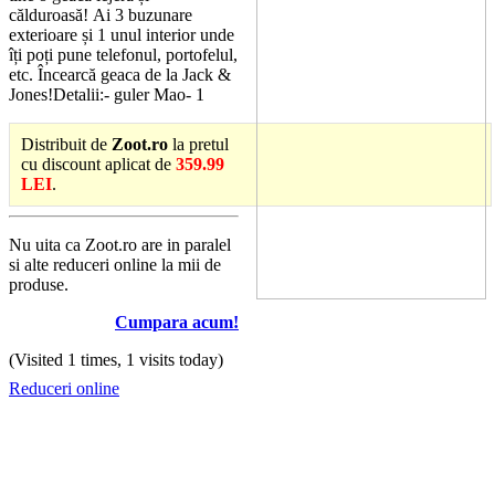
călduroasă! Ai 3 buzunare
exterioare și 1 unul interior unde
îți poți pune telefonul, portofelul,
etc. Încearcă geaca de la Jack &
Jones!Detalii:- guler Mao- 1
Distribuit de
Zoot.ro
la pretul
cu discount aplicat de
359.99
LEI
.
Nu uita ca Zoot.ro are in paralel
si alte reduceri online la mii de
produse.
Cumpara acum!
(Visited 1 times, 1 visits today)
Reduceri online