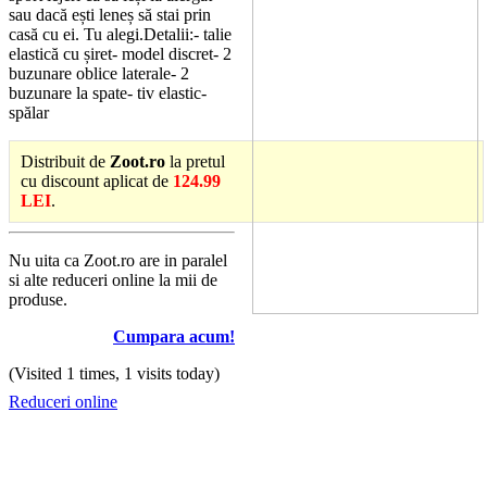
sau dacă ești leneș să stai prin
casă cu ei. Tu alegi.Detalii:- talie
elastică cu șiret- model discret- 2
buzunare oblice laterale- 2
buzunare la spate- tiv elastic-
spălar
Distribuit de
Zoot.ro
la pretul
cu discount aplicat de
124.99
LEI
.
Nu uita ca Zoot.ro are in paralel
si alte reduceri online la mii de
produse.
Cumpara acum!
(Visited 1 times, 1 visits today)
Reduceri online