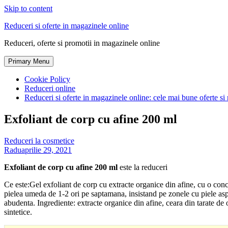
Skip to content
Reduceri si oferte in magazinele online
Reduceri, oferte si promotii in magazinele online
Primary Menu
Cookie Policy
Reduceri online
Reduceri si oferte in magazinele online: cele mai bune oferte si 
Exfoliant de corp cu afine 200 ml
Reduceri la cosmetice
Radu
aprilie 29, 2021
Exfoliant de corp cu afine 200 ml
este la reduceri
Ce este:Gel exfoliant de corp cu extracte organice din afine, cu o conc
pielea umeda de 1-2 ori pe saptamana, insistand pe zonele cu piele aspr
abudenta. Ingrediente: extracte organice din afine, ceara din tarate de o
sintetice.