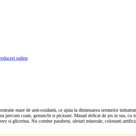
reduceri online
entratie mare de anti-oxidanti, ce ajuta la diminuarea semnelor imbatran
a precum coate, genunchi si picioare. Masati delicat de jos in sus, cu mis
rez si glicerina. Nu contine parabeni, uleiuri minerale, coloranti artifici