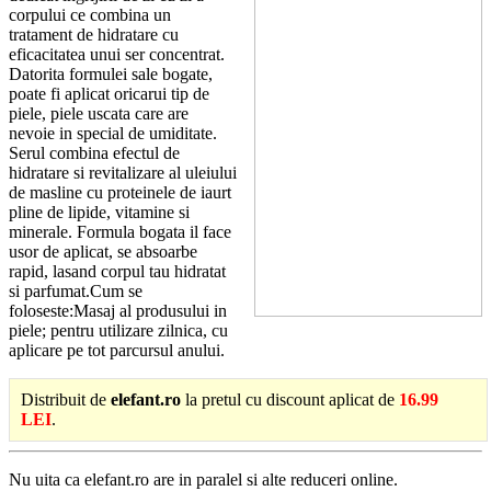
corpului ce combina un
tratament de hidratare cu
eficacitatea unui ser concentrat.
Datorita formulei sale bogate,
poate fi aplicat oricarui tip de
piele, piele uscata care are
nevoie in special de umiditate.
Serul combina efectul de
hidratare si revitalizare al uleiului
de masline cu proteinele ​​de iaurt
pline de lipide, vitamine si
minerale. Formula bogata il face
usor de aplicat, se absoarbe
rapid, lasand corpul tau hidratat
si parfumat.Cum se
foloseste:Masaj al produsului in
piele; pentru utilizare zilnica, cu
aplicare pe tot parcursul anului.
Distribuit de
elefant.ro
la pretul cu discount aplicat de
16.99
LEI
.
Nu uita ca elefant.ro are in paralel si alte reduceri online.