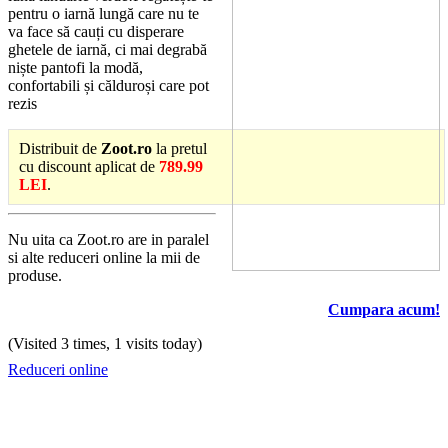
pentru o iarnă lungă care nu te
va face să cauți cu disperare
ghetele de iarnă, ci mai degrabă
niște pantofi la modă,
confortabili și călduroși care pot
rezis
Distribuit de
Zoot.ro
la pretul
cu discount aplicat de
789.99
LEI
.
Nu uita ca Zoot.ro are in paralel
si alte reduceri online la mii de
produse.
Cumpara acum!
(Visited 3 times, 1 visits today)
Reduceri online